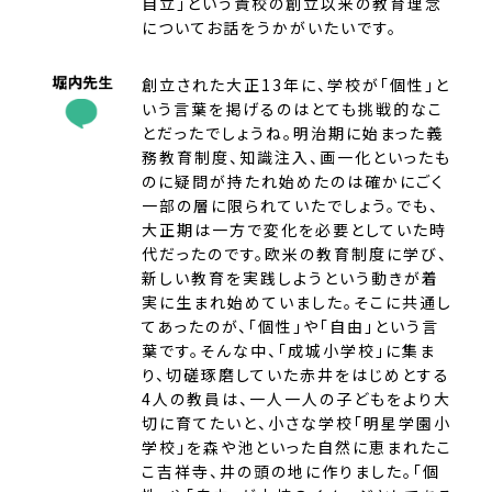
自立」という貴校の創立以来の教育理念
についてお話をうかがいたいです。
創立された大正13年に、学校が「個性」と
いう言葉を掲げるのはとても挑戦的なこ
とだったでしょうね。明治期に始まった義
務教育制度、知識注入、画一化といったも
のに疑問が持たれ始めたのは確かにごく
一部の層に限られていたでしょう。でも、
大正期は一方で変化を必要としていた時
代だったのです。欧米の教育制度に学び、
新しい教育を実践しようという動きが着
実に生まれ始めていました。そこに共通し
てあったのが、「個性」や「自由」という言
葉です。そんな中、「成城小学校」に集ま
り、切磋琢磨していた赤井をはじめとする
4人の教員は、一人一人の子どもをより大
切に育てたいと、小さな学校「明星学園小
学校」を森や池といった自然に恵まれたこ
こ吉祥寺、井の頭の地に作りました。「個