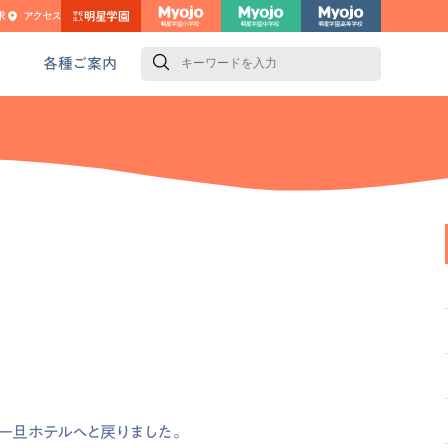
求
アクセス
検
索
各種ご案内
一旦ホテルへと戻りました。