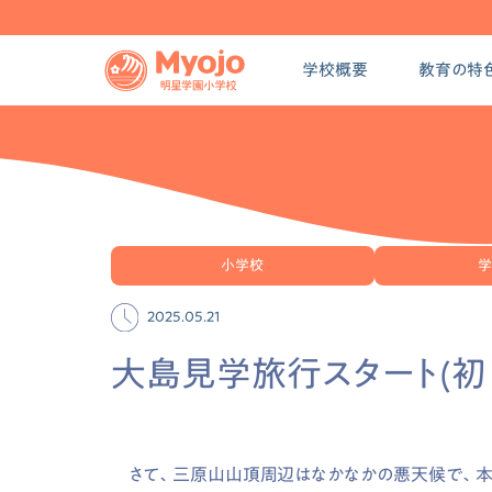
学校概要
教育の特
小学校
学
2025.05.21
大島見学旅行スタート(初
さて、三原山山頂周辺はなかなかの悪天候で、本日