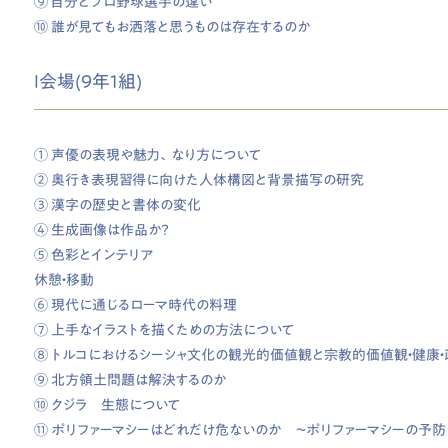
⑨ 自分とプロ野球選手の違い
⑩ 誰が見てもお洒落と思うものは存在するのか
I会場(9年1組)
① 声優の表現や魅力、なり方について
② 奥行き表現習得に向けた人体構図と背景描写の研究
③ 漢字の歴史と書体の変化
④ 生成画像は作品か？
⑤ 色彩とインテリア
休憩・移動
⑥ 現代に通じるローマ時代の料理
⑦ 上手なイラストを描くための方法について
⑧ トルコにおけるシーシャ文化の観光的価値観と宗教的価値観・健康
⑨ 北方領土問題は解決するのか
⑩ クジラ 生態について
⑪ ポリファーマシーはどれだけ危ないのか 〜ポリファーマシーの予防