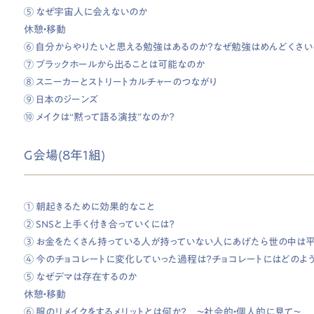
⑤ なぜ宇宙人に会えないのか
休憩・移動
⑥ 自分からやりたいと思える勉強はあるのか？なぜ勉強はめんどくさい
⑦ ブラックホールから出ることは可能なのか
⑧ スニーカーとストリートカルチャーのつながり
⑨ 日本のジーンズ
⑩ メイクは“黙って語る演技”なのか？
G会場(8年1組)
① 朝起きるために効果的なこと
② SNSと上手く付き合っていくには？
③ お金をたくさん持っている人が持っていない人にあげたら世の中は
④ 今のチョコレートに変化していった過程は？チョコレートにはどのよ
⑤ なぜデマは存在するのか
休憩・移動
⑥ 服のリメイクをするメリットとは何か？ 〜社会的・個人的に見て〜