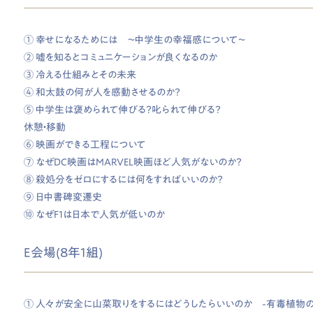
① 幸せになるためには 〜中学生の幸福感について〜
② 嘘を知るとコミュニケーションが良くなるのか
③ 冷える仕組みとその未来
④ 和太鼓の何が人を感動させるのか？
⑤ 中学生は褒められて伸びる？叱られて伸びる？
休憩・移動
⑥ 映画ができる工程について
⑦ なぜDC映画はMARVEL映画ほど人気がないのか？
⑧ 殺処分をゼロにするには何をすればいいのか？
⑨ 日中書碑変遷史
⑩ なぜF1は日本で人気が低いのか
E会場(8年1組)
① 人々が安全に山菜取りをするにはどうしたらいいのか -有毒植物の