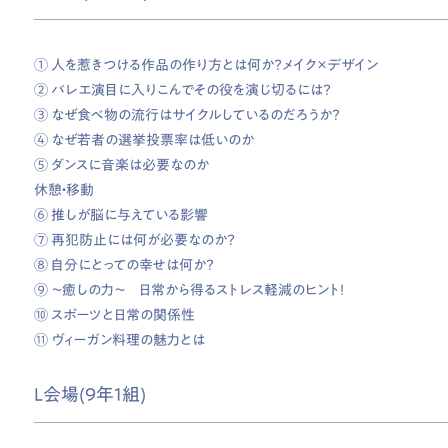
① 人を惹きつける作品の作り方とは何か？メイク×デザイン
② バレエ演目に入りこんでその役を演じ切るには？
③ なぜ食べ物の流行はサイクルしているのだろうか？
④ なぜ若者の選挙投票率は低いのか
⑤ ダンスに音楽は必要なのか
休憩・移動
⑥ 推しが脳に与えている影響
⑦ 再犯防止には何が必要なのか？
⑧ 自分にとっての幸せは何か？
⑨ ～癒しの力～ 日常から得るストレス軽減のヒント！
⑩ スポーツと日常の関係性
⑪ ヴィーガン料理の魅力とは
L会場(9年1組)