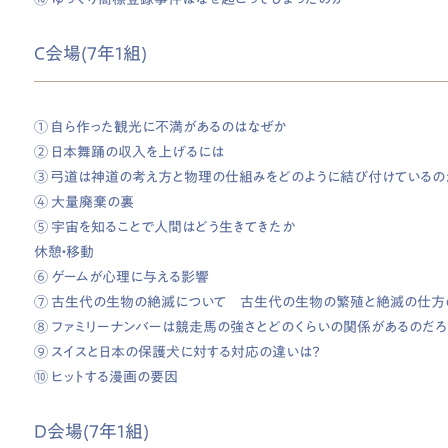
C会場(7年1組)
① 自ら作った観光に不満があるのはなぜか
② 日本舞踊の収入を上げるには
③ 弓道は神道の考え方と物理の仕組みをどのように結び付けているの
④ 大量廃棄の裏
⑤ 宇宙を知ることで人間はどう生きてきたか
休憩・移動
⑥ ゲームが心理に与える影響
⑦ 古生代の生物の絶滅について 古生代の生物の繁殖と絶滅の仕方
⑧ ファミリーナンバーは競走馬の強さとどのくらいの関係があるのだろ
⑨ スイスと日本の保護犬に対する対応の違いは？
⑩ ヒットする漫画の要因
D会場(7年1組)