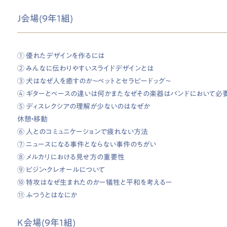
J会場(9年1組)
① 優れたデザインを作るには
② みんなに伝わりやすいスライドデザインとは
③ 犬はなぜ人を癒すのか〜ペットとセラピードッグ〜
④ ギターとベースの違いは何かまたなぜその楽器はバンドにおいて必
⑤ ディスレクシアの理解が少ないのはなぜか
休憩・移動
⑥ 人とのコミュニケーションで疲れない方法
⑦ ニュースになる事件とならない事件のちがい
⑧ メルカリにおける見せ方の重要性
⑨ ピジン・クレオールについて
⑩ 特攻はなぜ生まれたのかー犠牲と平和を考えるー
⑪ ふつうとはなにか
K会場(9年1組)