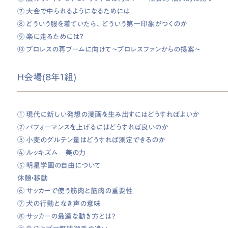
⑦ 大会で中られるようになるためには
⑧ どういう服を着ていたら、どういう第一印象がつくのか
⑨ 楽に走るためには？
⑩ プロレスの再ブームに向けて～プロレスファンからの提案～
H会場(8年1組)
① 現代に新しい発想の漫画を生み出すにはどうすればよいか
② パフォーマンスを上げるにはどうすれば良いのか
③ 小麦のグルテン量はどうすれば測定できるのか
④ ルッキズム 美の力
⑤ 明星学園の自由について
休憩・移動
⑥ サッカーで使う筋肉と筋肉の重要性
⑦ 犬の行動となき声の意味
⑧ サッカーの最適な動き方とは？