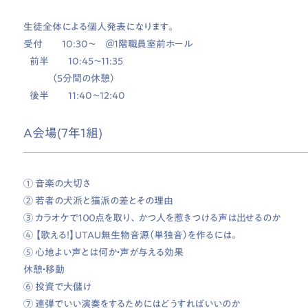
生徒全体による個人発表になります。
受付 10:30～ ＠1階職員室前ホール
前半 10:45～11:35
（5分間の休憩）
後半 11:40～12:40
A会場(7年1組)
① 音楽の大切さ
② 若者の犬派と猫派の差とその理由
③ カラオケで１００点を取り、かつ人を惹きつける声は出せるのか
④ 【歌える！】UTAU無生物音源（単独音）を作るには。
⑤ 心地よい声とは何か・声が与える効果
休憩・移動
⑥ 投資で大儲け
⑦ 連弾でいい演奏をするためにはどうすればいいのか