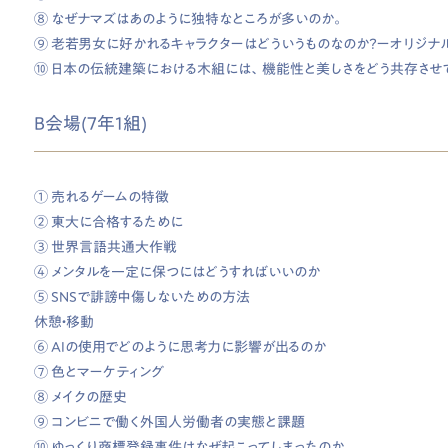
⑧ なぜナマズはあのように独特なところが多いのか。
⑨ 老若男女に好かれるキャラクターはどういうものなのか？ーオリジナル
⑩ 日本の伝統建築における木組には、機能性と美しさをどう共存させ
B会場(7年1組)
① 売れるゲームの特徴
② 東大に合格するために
③ 世界言語共通大作戦
④ メンタルを一定に保つにはどうすればいいのか
⑤ SNSで誹謗中傷しないための方法
休憩・移動
⑥ AIの使用でどのように思考力に影響が出るのか
⑦ 色とマーケティング
⑧ メイクの歴史
⑨ コンビニで働く外国人労働者の実態と課題
⑩ ゆっくり商標登録事件はなぜ起こってしまったのか