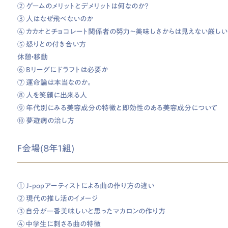
② ゲームのメリットとデメリットは何なのか？
③ 人はなぜ飛べないのか
④ カカオとチョコレート関係者の努力〜美味しさからは見えない厳し
⑤ 怒りとの付き合い方
休憩・移動
⑥ Bリーグにドラフトは必要か
⑦ 運命論は本当なのか。
⑧ 人を笑顔に出来る人
⑨ 年代別にみる美容成分の特徴と即効性のある美容成分について
⑩ 夢遊病の治し方
F会場(8年1組)
① J-popアーティストによる曲の作り方の違い
② 現代の推し活のイメージ
③ 自分が一番美味しいと思ったマカロンの作り方
④ 中学生に刺さる曲の特徴