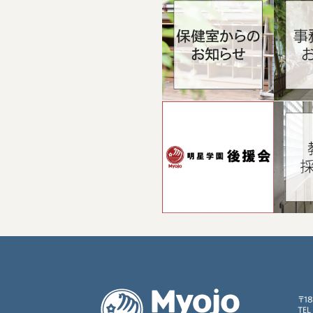
〒1
TEL