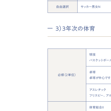
自由選択
サッカー男女Ｎ
3）3年次の体育
球技
バスケットボー
卓球
必修（２単位）
卓球が中心です
アスレチック
フリスビー、ア
体育総合Ⅱ