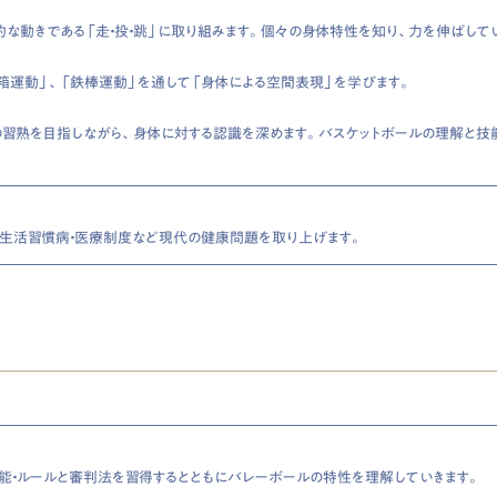
的な動きである「走・投・跳」に取り組みます。個々の身体特性を知り、力を伸ばして
び箱運動」、「鉄棒運動」を通して「身体による空間表現」を学びます。
習熟を目指しながら、身体に対する認識を深めます。バスケットボールの理解と技
・生活習慣病・医療制度など現代の健康問題を取り上げます。
能・ルールと審判法を習得するとともにバレーボールの特性を理解していきます。