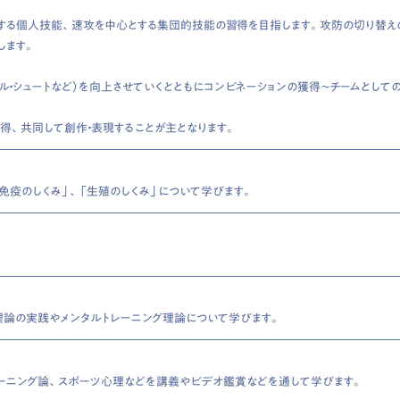
とする個人技能、速攻を中心とする集団的技能の習得を目指します。攻防の切り替えの
します。
ブル・シュートなど）を向上させていくとともにコンビネーションの獲得～チームとして
得、共同して創作・表現することが主となります。
「免疫のしくみ」、「生殖のしくみ」について学びます。
理論の実践やメンタルトレーニング理論について学びます。
ーニング論、スポーツ心理などを講義やビデオ鑑賞などを通して学びます。