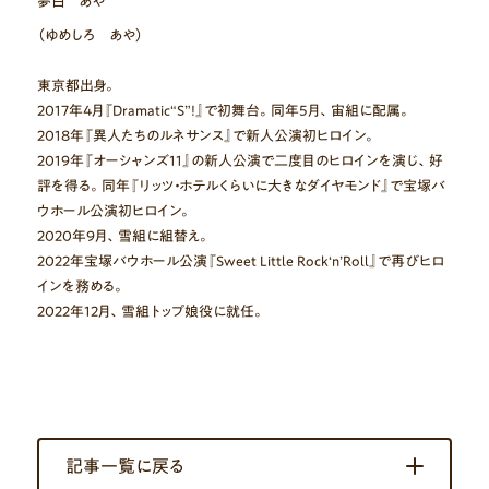
夢白 あや
（ゆめしろ あや）
東京都出身。
2017年4月『Dramatic“S”!』で初舞台。同年5月、宙組に配属。
2018年『異人たちのルネサンス』で新人公演初ヒロイン。
2019年『オーシャンズ11』の新人公演で二度目のヒロインを演じ、好
評を得る。同年『リッツ・ホテルくらいに大きなダイヤモンド』で宝塚バ
ウホール公演初ヒロイン。
2020年9月、雪組に組替え。
2022年宝塚バウホール公演『Sweet Little Rock‘n’Roll』で再びヒロ
インを務める。
2022年12月、雪組トップ娘役に就任。
記事一覧に戻る