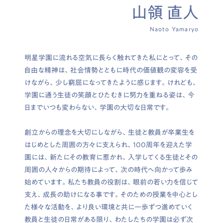
山領 直人
Naoto Yamaryo
明星学園に流れる空気に長らく触れてきた私にとって、その
自由な精神は、社会情勢とともに時代の価値観の変容を受
けながら、少し窮屈になってきたように感じます。けれども、
学園に通う生徒の笑顔とひたむきに努力を重ねる姿は、今
日までいつも変わらない、学園の大切な日常です。
創立からの理念を大切にしながら、生徒と教員が卒業生を
はじめとした周囲の方々に支えられ、100周年を迎えた学
園には、新たにその教育に惹かれ、入学してくる生徒とその
周囲の人々からの期待によって、次の時代へ向かって歩み
始めています。私たち教員の役割は、眼前の若い力を信じて
支え、成長の助けになる事です。そのための授業を中心とし
た様々な活動を、より良い環境と共に一歩ずつ進めていく
教員と生徒の日常がある限り、わたしたちの学園は必ず次