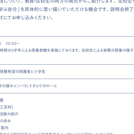
について、教員・在校生の両方の視点からご紹介します。 在校生
で学ぶ自分」を具体的に思い描いていただける機会です。説明会終
付にてお申し込みください。
） 10:30〜
、2時間の3学年による授業参観を実施しております。在校生による実際の授業の様子
受験希望の保護者と小学生
井の頭キャンパス) イチョウのホール
概要
 工芸科］
ブ活動の紹介
びの歩み
ご案内