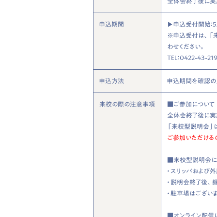
全体会終了後に実
申込期間
▶︎申込受付開始：5/
※申込受付は、「
わせください。
TEL：0422-43-21
申込方法
申込期間を確認の
来校の際の注意事項
■ご参加について
全体会終了後に実
「来校型説明会」は
ご参加いただける
■来校型説明会に
・ スリッパおよび
・ 説明会終了後、
・ 駐車場はござ
■オンライン配信