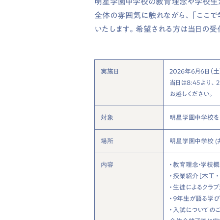
明星学園中学校の教育理念や学校生活
全体の雰囲気に触れながら、「ここ
いたします。希望される方は当日の受
実施日
2026年6月6日（土
当日は8:45より
お越しください。
対象
明星学園中学校を
場所
明星学園中学校 (
内容
・ 教育理念・学校
・ 授業紹介［木工 ・
・ 生徒によるクラ
・ ９年生が語る学
・ 入試についての