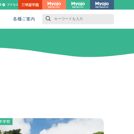
求
アクセス
検
索
各種ご案内
中学校