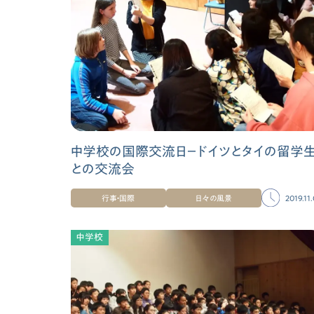
中学校の国際交流日－ドイツとタイの留学
との交流会
行事・国際
日々の風景
2019.11
中学校