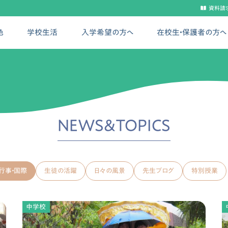
資料請
色
学校生活
入学希望の方へ
在校生・保護者の方へ
NEWS&TOPICS
行事・国際
生徒の活躍
日々の風景
先生ブログ
特別授業
中学校