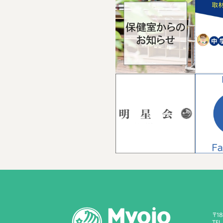
〒1
TEL