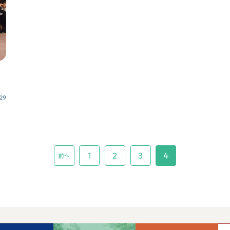
.29
1
2
3
4
前へ