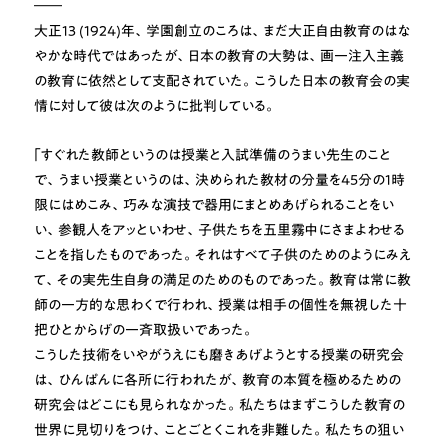
――
大正13 (1924)年、学園創立のころは、まだ大正自由教育のはな
やかな時代ではあったが、日本の教育の大勢は、画一注入主義
の教育に依然として支配されていた。こうした日本の教育会の実
情に対して彼は次のように批判している。
｢すぐれた教師というのは授業と入試準備のうまい先生のこと
で、うまい授業というのは、決められた教材の分量を45分の1時
限にはめこみ、巧みな演技で器用にまとめあげられることをい
い、参観人をアッといわせ、子供たちを五里霧中にさまよわせる
ことを指したものであった。それはすべて子供のためのようにみえ
て、その実先生自身の満足のためのものであった。教育は常に教
師の一方的な思わくで行われ、授業は相手の個性を無視した十
把ひとからげの一斉取扱いであった。
こうした技術をいやがうえにも磨きあげようとする授業の研究会
は、ひんぱんに各所に行われたが、教育の本質を極めるための
研究会はどこにも見られなかった。私たちはまずこうした教育の
世界に見切りをつけ、ことごとくこれを非難した。私たちの狙い