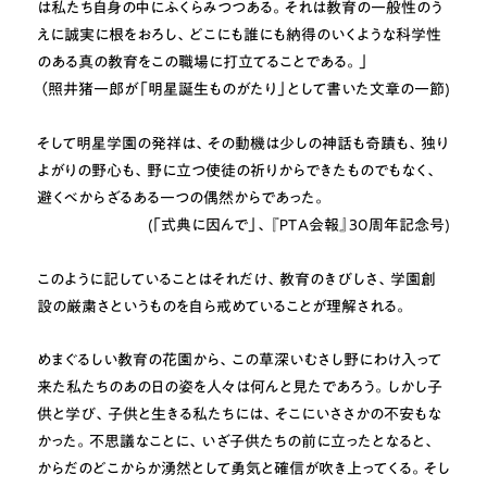
は私たち自身の中にふくらみつつある。それは教育の一般性のう
えに誠実に根をおろし、どこにも誰にも納得のいくような科学性
のある真の教育をこの職場に打立てることである。｣
（照井猪一郎が「明星誕生ものがたり」として書いた文章の一節)
そして明星学園の発祥は、その動機は少しの神話も奇蹟も、独り
よがりの野心も、野に立つ使徒の祈りからできたものでもなく、
避くべからざるある一つの偶然からであった。
(｢式典に因んで」、『ＰＴＡ会報』30周年記念号)
このように記していることはそれだけ、教育のきびしさ、学園創
設の厳粛さというものを自ら戒めていることが理解される。
めまぐるしい教育の花園から、この草深いむさし野にわけ入って
来た私たちのあの日の姿を人々は何んと見たであろう。しかし子
供と学び、子供と生きる私たちには、そこにいささかの不安もな
かった。不思議なことに、いざ子供たちの前に立ったとなると、
からだのどこからか湧然として勇気と確信が吹き上ってくる。そし