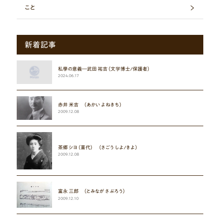
こと
新着記事
私學の意義―武田 祐吉（文学博士/保護者）
2024.06.17
赤井 米吉 （あかい よねきち）
2009.12.08
茶郷 シヨ（喜代） （さごう しよ/きよ）
2009.12.08
富永 三郎 （とみなが さぶろう）
2009.12.10