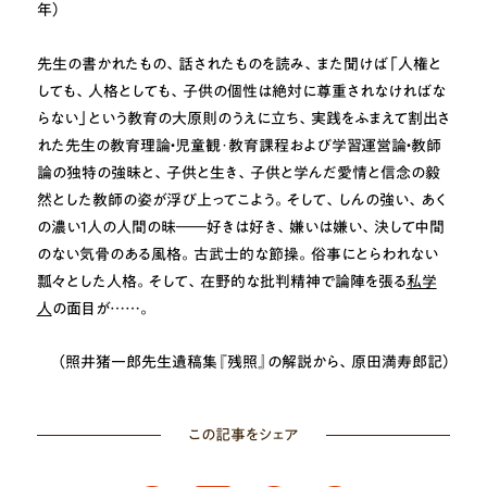
年）
先生の書かれたもの、話されたものを読み、また聞けば「人権と
しても、人格としても、子供の個性は絶対に尊重されなければな
らない」という教育の大原則のうえに立ち、実践をふまえて割出さ
れた先生の教育理論・児童観･教育課程および学習運営論・教師
論の独特の強昧と、子供と生き、子供と学んだ愛情と信念の毅
然とした教師の姿が浮び上ってこよう。そして、しんの強い、あく
の濃い1人の人間の昧――好きは好き、嫌いは嫌い、決して中間
のない気骨のある風格。古武士的な節操。俗事にとらわれない
瓢々とした人格。そして、在野的な批判精神で論陣を張る
私学
人
の面目が……。
（照井猪一郎先生遺稿集『残照』の解説から、原田満寿郎記）
この記事をシェア