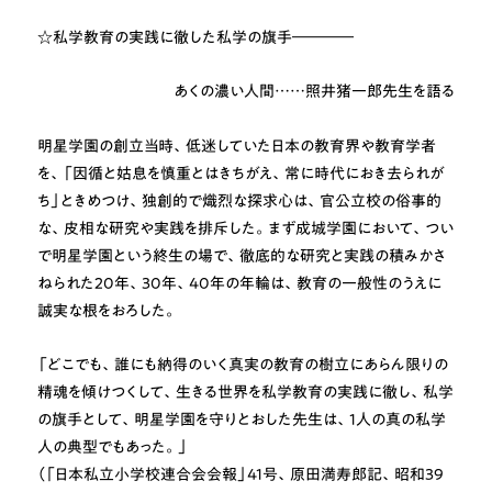
☆私学教育の実践に徹した私学の旗手――――
あくの濃い人間……照井猪一郎先生を語る
明星学園の創立当時、低迷していた日本の教育界や教育学者
を、「因循と姑息を慎重とはきちがえ、常に時代におき去られが
ち」ときめつけ、独創的で熾烈な探求心は、官公立校の俗事的
な、皮相な研究や実践を排斥した。まず成城学園において、つい
で明星学園という終生の場で、徹底的な研究と実践の積みかさ
ねられた20年、30年、40年の年輪は、教育の一般性のうえに
誠実な根をおろした。
「どこでも、誰にも納得のいく真実の教育の樹立にあらん限りの
精魂を傾けつくして、生きる世界を私学教育の実践に徹し、私学
の旗手として、明星学園を守りとおした先生は、1人の真の私学
人の典型でもあった。」
（「日本私立小学校連合会会報」41号、原田満寿郎記、昭和39