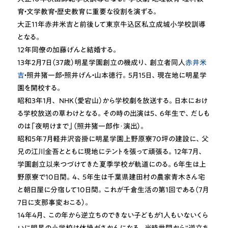
育・文学教育・歴史教育に重要な役割を演ずる。
大正11年赤井米吉と前後して東京牛込区私立成城小学校訓導
となる。
12年同僚の加藤げんと結婚する。
13年2月7日（37歳）明星学園創立の機成り、創立者同人
赤井米
吉
・照井猪一郎・照井げん・山本徳行。5月15日、現在地に明星学
園を開校する。
昭和3年1月、 NHK（愛宕山）から学校劇を放送する。日本におけ
る学校放送の草わけとなる。その時の出演は5、6年生で、だしも
のは「夜明けまで」（照井猪一郎作･演出）。
昭和5年7月軽井沢沓掛に明星学園上野原寮70坪の建設に、父
兄の江川金吾とともに現地にテントを張って頑張る。12年7月、
学園創立以来つづけてきた夏季学校が軌道にのる。6年生は上
野原寮で10日間。4、5年生は千葉県建田村の農家青木さん宅
と朝日屋に分宿して10日間。これが千倉生活の第1回である（7月
7日に支那事変おこる）。
14年4月、この年から逆立ちのできない子どもが1人もいないくら
いに明星の小学校は体操がさかんになる。当時世間から“逆立ち