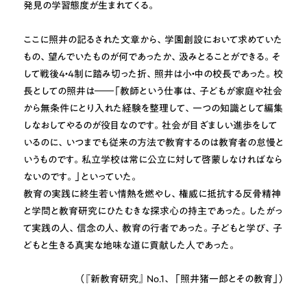
発見の学習態度が生まれてくる。
ここに照井の記るされた文章から、学園創設において求めていた
もの、望んでいたものが何であったか、汲みとることができる。そ
して戦後4・4制に踏み切った折、照井は小・中の校長であった。校
長としての照井は――「教師という仕事は、子どもが家庭や社会
から無条件にとり入れた経験を整理して、一つの知識として編集
しなおしてやるのが役目なのです。社会が目ざましい進歩をして
いるのに、いつまでも従来の方法で教育するのは教育者の怠慢と
いうものです。私立学校は常に公立に対して啓蒙しなければなら
ないのです。」といっていた。
教育の実践に終生若い情熱を燃やし、権威に抵抗する反骨精神
と学問と教育研究にひたむきな探求心の持主であった。したがっ
て実践の人、信念の人、教育の行者であった。子どもと学び、子
どもと生きる真実な地味な道に貢献した人であった。
（『新教育研究』 No.1、 「照井猪一郎とその教育」）