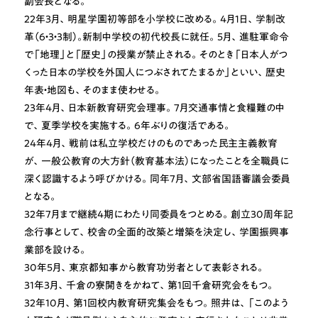
副会長となる。
22年3月、明星学園初等部を小学校に改める。4月1日、学制改
革（6・3・3制）｡新制中学校の初代校長に就任。5月、進駐軍命令
で「地理」と「歴史」の授業が禁止される。そのとき「日本人がつ
くった日本の学校を外国人につぶされてたまるか」といい、歴史
年表・地図も、そのまま使わせる。
23年4月、日本新教育研究会理事。7月交通事情と食糧難の中
で、夏季学校を実施する。6年ぶりの復活である。
24年4月、戦前は私立学校だけのものであった民主主義教育
が、一般公教育の大方針（教育基本法）になったことを全職員に
深く認識するよう呼びかける。同年7月、文部省国語審議会委員
となる。
32年7月まで継続4期にわたり同委員をつとめる。創立30周年記
念行事として、校舎の全面的改築と増築を決定し、学園振興事
業部を設ける。
30年5月、東京都知事から教育功労者として表彰される。
31年3月、千倉の寮開きをかねて、第1回千倉研究会をもつ。
32年10月、第1回校内教育研究集会をもつ。照井は、「このよう