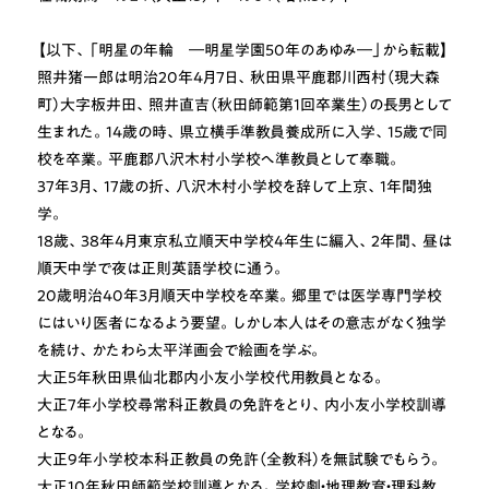
【以下、「明星の年輪 ―明星学園50年のあゆみ―」から転載】
照井猪一郎は明治20年4月7日、秋田県平鹿郡川西村（現大森
町）大字板井田、照井直吉（秋田師範第1回卒業生）の長男として
生まれた。14歳の時、県立横手準教員養成所に入学、15歳で同
校を卒業。平鹿郡八沢木村小学校へ準教員として奉職。
37年3月、17歳の折、八沢木村小学校を辞して上京、1年間独
学。
18歳、38年4月東京私立順天中学校4年生に編入、2年間、昼は
順天中学で夜は正則英語学校に通う。
20歳明治40年3月順天中学校を卒業。郷里では医学専門学校
にはいり医者になるよう要望。しかし本人はその意志がなく独学
を続け、かたわら太平洋画会で絵画を学ぶ。
大正5年秋田県仙北郡内小友小学校代用教員となる。
大正7年小学校尋常科正教員の免許をとり、内小友小学校訓導
となる。
大正9年小学校本科正教員の免許（全教科）を無試験でもらう。
大正10年秋田師範学校訓導となる。学校劇・地理教育・理科教