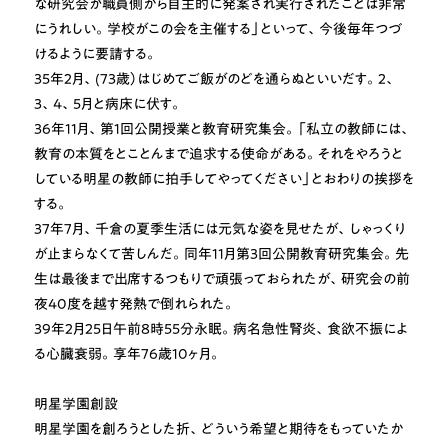
な研究会が職員側から自主的に発案され実行されたことは非常
にうれしい。学校がこの会を主催する」といって、今後毎年つづ
けるように要請する。
35年2月、(73歳）はじめてご飯がのどを通らぬといいだす。2、
3、4、5月と病床に伏す。
36年11月、第1回公開授業と教育研究集会。「私立の教師には、
教育の本質をとことんまで追求する使命がある。それをやろうと
している明星の教師に拍手してやってください」とおわりの挨拶を
する。
37年7月、千倉の夏季生活には元気な姿を見せたが、しゃっくり
が止まらなくて苦しんだ。同年11月第3回公開教育研究集会。先
生は最後まで出席するつもりで頑張っておられたが、研究会の前
夜40度を越す発熱で倒れられた。
39年2月25日午前8時55分永眠。病名急性腎炎、食欲不振によ
る心臓衰弱。享年76歳10ヶ月。
明星学園創設
明星学園を創ろうとした折、どういう希望と期待をもっていたか