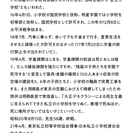
学校”ともいわれた。
16年4月1日、小学校が国民学校と改称。明星学園では小学校を
初等部と改称し、国民学校として許可され、この年の12月8日に
太平洋戦争始まる。
18年7月、汽車に乗らず、歩いてでも千倉まで行き、夏季生活を
させると頑張ったが許可されなかった（17年7月20日に学童の旅
行禁止令が出されていた）。
19年4月、学童疎開はじまる。学童疎開の前途は見とおしは暗
く、むしろ縁故疎開を強力にすすめ、“残留の子供たちを学園で
死守する”と宣言して寝具・食糧の確保と100人あまり収容の防
空壕の建設を5、6年の子供たちと、小学校の職員で突貫工事を
する。また用務員が束京の空襲におびえて帰郷してしまったため
照井は用務員室で常宿直し、「大正デモクラシーによる民主主義
に支えられてできた私立の小学校を守りぬく。教壇で死ぬほか、
死に場所がないではないか」といっていた。
昭和20年8月15日、先生58歳、終戦｡
21年4月、東京私立初等学校協会理事・日本私立小学校連合会