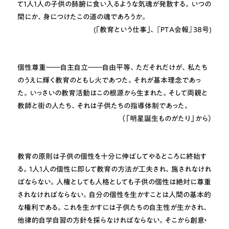
て1人1人の子供の肺腑に食い入るような気魂が発散する。いつの
間にか、身につけたこの道の魂であろうか。
(｢教育という仕事｣、『ＰＴＡ会報』38号)
個性尊重――自主自立――自由平等、ただそれだけが、私たち
のうえに輝く教育のともし火であつた。それが基本理念であっ
た。いっさいの教育活動はこの根源から生まれた。そして両親と
教師と街の人たち、それは子供たちの指導体制であった。
（「明星誕生ものがたり」から）
教育の原則は子供の個性を十分に伸ばしてやるところに終始す
る。1人1人の個性に即して教育の方法が工夫され、施されなけれ
ばならない。人権としても人格としても子供の個性は絶対に尊重
されなければならない。自分の個性を生かすことは人間の基本的
な権利である。これを生かすには子供たちの自主性が生かされ、
他律的自学自習の方針を採らなければならない。そこから創意・