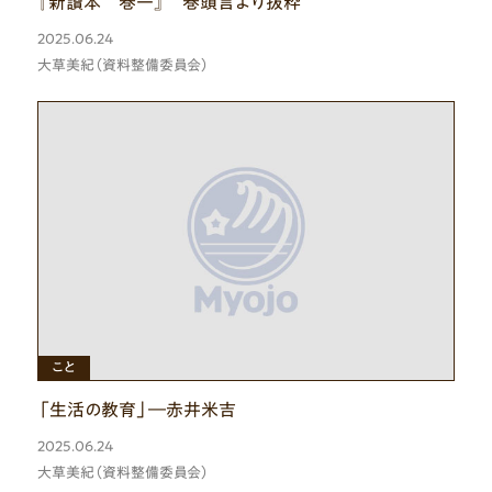
『新讀本 巻一』 巻頭言より抜粋
2025.06.24
大草美紀（資料整備委員会）
ひと
こと
「生活の教育」―赤井米吉
2025.06.24
大草美紀（資料整備委員会）