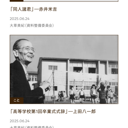
「同人諸君」―赤井米吉
2025.06.24
大草美紀（資料整備委員会）
ひと
こと
「高等学校第１回卒業式式辞」―上田八一郎
2025.06.24
大草美紀（資料整備委員会）