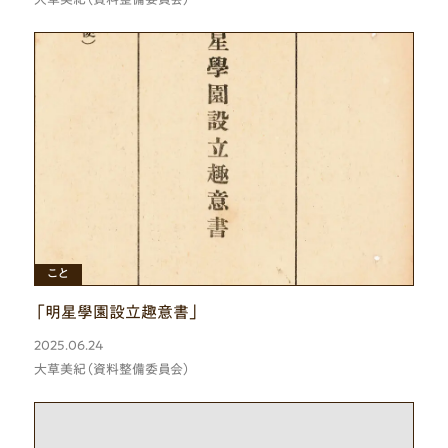
ひと
もの
こと
「明星學園設立趣意書」
2025.06.24
大草美紀（資料整備委員会）