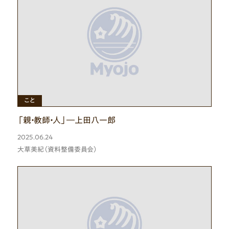
ひと
こと
「親・教師・人」―上田八一郎
2025.06.24
大草美紀（資料整備委員会）