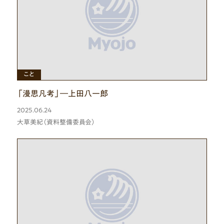
ひと
こと
「漫思凡考」―上田八一郎
2025.06.24
大草美紀（資料整備委員会）