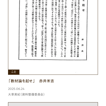
ひと
こと
「教材論を起せ」 赤井米吉
2025.06.24
大草美紀（資料整備委員会）