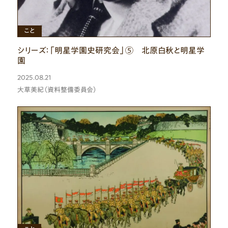
ひと
こと
シリーズ：「明星学園史研究会」⑤ 北原白秋と明星学
園
2025.08.21
大草美紀（資料整備委員会）