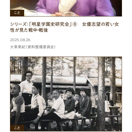
ひと
こと
シリーズ：「明星学園史研究会」⑧ 女優志望の若い女
性が見た戦中・戦後
2025.08.26
大草美紀（資料整備委員会）
もの
こと