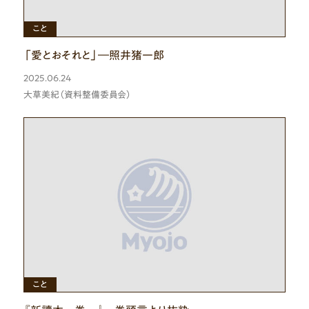
ひと
こと
「愛とおそれと」―照井猪一郎
2025.06.24
大草美紀（資料整備委員会）
ひと
もの
こと