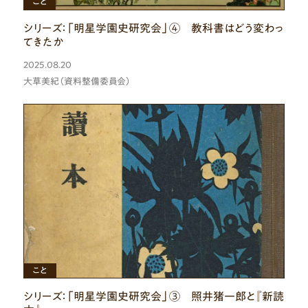
こと
シリーズ：「明星学園史研究会」④ 教科書はどう変わっ
てきたか
2025.08.20
大草美紀（資料整備委員会）
ひと
もの
こと
シリーズ：「明星学園史研究会」③ 照井猪一郎と『新読