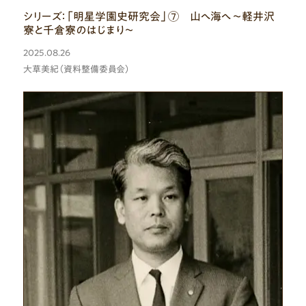
シリーズ：「明星学園史研究会」⑦ 山へ海へ ～軽井沢
寮と千倉寮のはじまり～
2025.08.26
大草美紀（資料整備委員会）