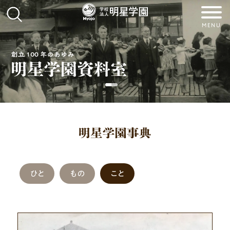
MENU
ひと
もの
こと