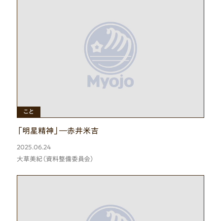
ひと
こと
「明星精神」―赤井米吉
2025.06.24
大草美紀（資料整備委員会）