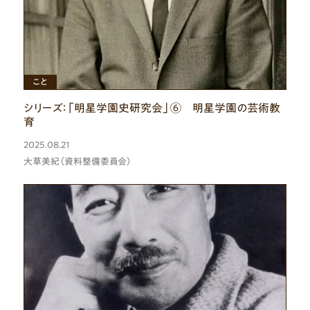
ひと
こと
シリーズ：「明星学園史研究会」⑥ 明星学園の芸術教
育
2025.08.21
大草美紀（資料整備委員会）