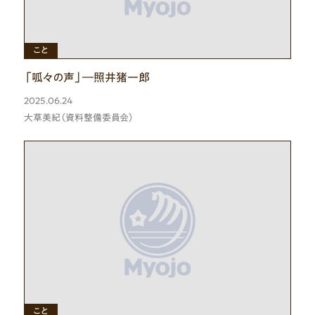
ひと
こと
「呱々の声」―照井猪一郎
2025.06.24
大草美紀（資料整備委員会）
ひと
こと