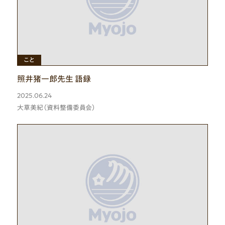
ひと
こと
照井猪一郎先生 語録
2025.06.24
大草美紀（資料整備委員会）