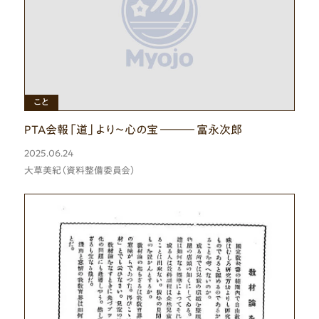
ひと
こと
PTA会報「道」より～心の宝 ――― 富永次郎
2025.06.24
大草美紀（資料整備委員会）