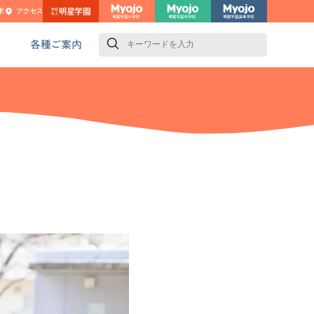
求
アクセス
検
索
各種ご案内