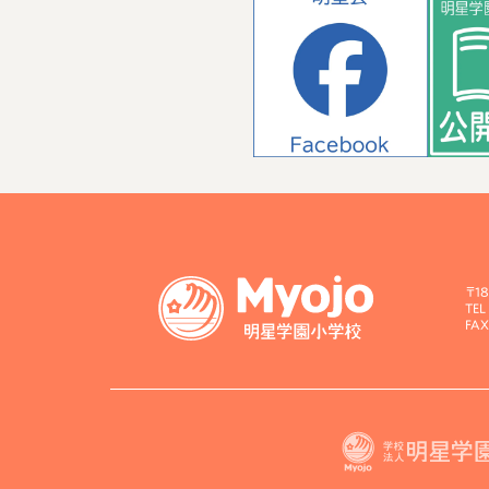
〒1
TEL
FAX