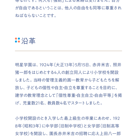
等なのです。何人も「強制」による束縛は受けません。自分
が自由であるということは、他人の自由をも同等に尊重され
ねばならないことです。
沿革
明星学園は、1924年（大正13年）5月15日、赤井米吉、照井
猪一郎をはじめとする４人の創立同人により小学校を開設
しました。当時の管理主義的画一教育から子どもたちを解
放し、子どもの個性や自主・自立を尊重することを目的に、
建学の教育理念として「個性尊重・自主自立・自由平等」を掲
げ、児童数21名、教員数4名でスタートしました。
小学校開設のとき入学した最上級生の卒業にあわせ、192
8年（昭和3年）に中学部（旧制中学校）と女学部（旧制高等
女学校）を開設し、園長赤井米吉の招聘に応え上田八一郎