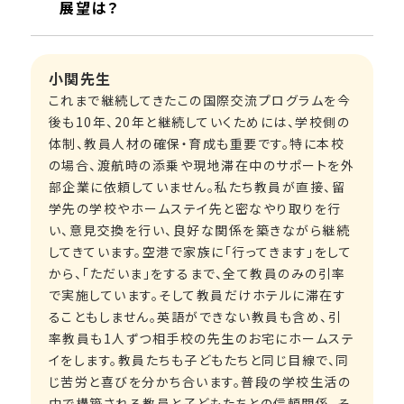
展望は？
小関先生
これまで継続してきたこの国際交流プログラムを今
後も10年、20年と継続していくためには、学校側の
体制、教員人材の確保・育成も重要です。特に本校
の場合、渡航時の添乗や現地滞在中のサポートを外
部企業に依頼していません。私たち教員が直接、留
学先の学校やホームステイ先と密なやり取りを行
い、意見交換を行い、良好な関係を築きながら継続
してきています。空港で家族に「行ってきます」をして
から、「ただいま」をするまで、全て教員のみの引率
で実施しています。そして教員だけホテルに滞在す
ることもしません。英語ができない教員も含め、引
率教員も1人ずつ相手校の先生のお宅にホームステ
イをします。教員たちも子どもたちと同じ目線で、同
じ苦労と喜びを分かち合います。普段の学校生活の
中で構築される教員と子どもたちとの信頼関係、そ