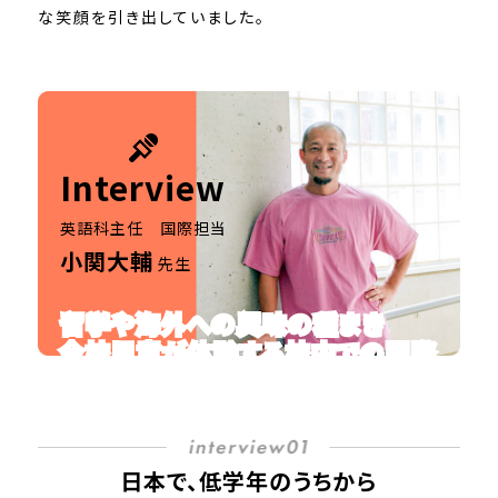
な笑顔を引き出していました。
Interview
英語科主任 国際担当
小関大輔
先生
留学や海外への興味の種まき
全校児童が体験する校内での国際
交流
日本で、低学年のうちから