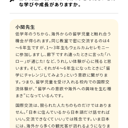
な学びや成長がありますか。
小関先生
低学年のうちから、海外からの留学児童と触れ合う
機会が得られます。同じ教室で密に交流するのは4
～6年生ですが、1～3年生もウェルカムセレモニー
に参加しますし、廊下ですれ違ったときに言った「ハ
ロー」が通じた！など、うれしい体験が心に残ると思
います。そして、それが4～6年生になったときに「留
学にチャレンジしてみよう」という意欲に繋がりま
す。つまり、留学児童を受け入れる校内での国際交
流体験が、“留学への意欲や海外への興味を生む種
まき”になっているんです。
国際交流は、限られた人たちのものだけではありま
せん。「日本に住んでいるから日本語だけ話せれば
いい。交流できなくていい」では残念です。いま日本
には、海外から多くの観光客が訪れるようになりま