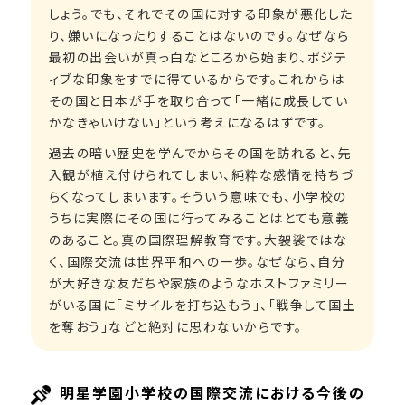
しょう。でも、それでその国に対する印象が悪化した
り、嫌いになったりすることはないのです。なぜなら
最初の出会いが真っ白なところから始まり、ポジテ
ィブな印象をすでに得ているからです。これからは
その国と日本が手を取り合って「一緒に成長してい
かなきゃいけない」という考えになるはずです。
過去の暗い歴史を学んでからその国を訪れると、先
入観が植え付けられてしまい、純粋な感情を持ちづ
らくなってしまいます。そういう意味でも、小学校の
うちに実際にその国に行ってみることはとても意義
のあること。真の国際理解教育です。大袈裟ではな
く、国際交流は世界平和への一歩。なぜなら、自分
が大好きな友だちや家族のようなホストファミリー
がいる国に「ミサイルを打ち込もう」、「戦争して国土
を奪おう」などと絶対に思わないからです。
明星学園小学校の国際交流における今後の