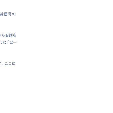
点滅信号の
からお話を
うに「はー
て。ここに