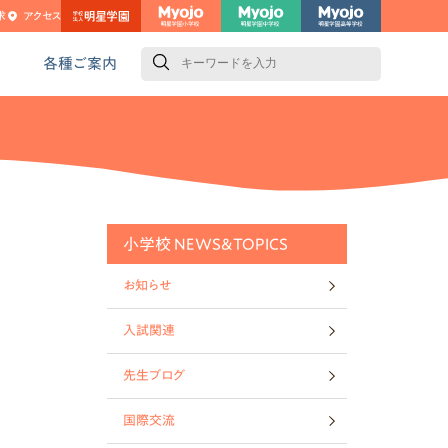
求
アクセス
検
索
各種ご案内
小学校 NEWS&TOPICS
お知らせ
入試関連
先生ブログ
国際交流