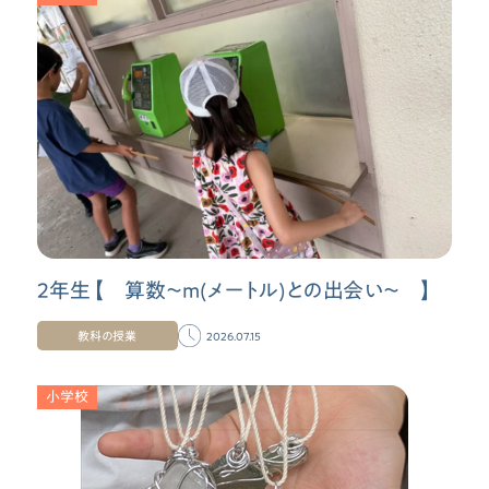
2年生【 算数〜m(メートル)との出会い〜 】
教科の授業
2026.07.15
小学校