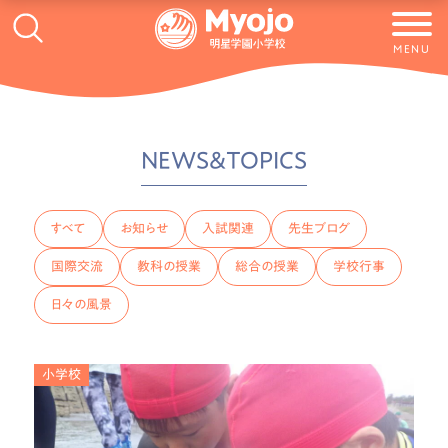
MENU
NEWS&TOPICS
すべて
お知らせ
入試関連
先生ブログ
国際交流
教科の授業
総合の授業
学校行事
日々の風景
小学校