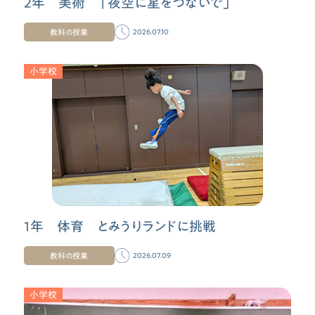
2年 美術 「夜空に星をつないで」
教科の授業
2026.07.10
小学校
1年 体育 とみうりランドに挑戦
教科の授業
2026.07.09
小学校