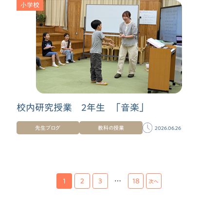
小学校
校内研究授業 ２年生 「音楽」
先生ブログ
教科の授業
2026.06.26
1
2
3
…
18
次へ