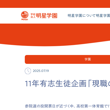
明星学園について
明星学園
学園
2025.07.19
11年有志生徒企画「現
参院選の投開票日が近づく中、高校第一体育館で
1