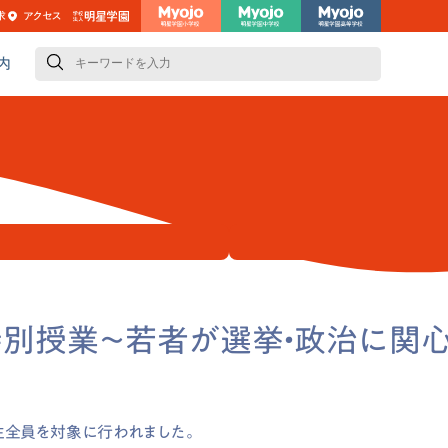
求
アクセス
検
索
内
別授業～若者が選挙・政治に関心
生全員を対象に行われました。