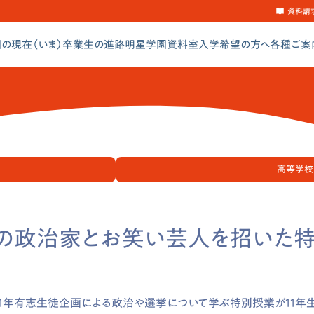
資料請
の現在（いま）
卒業生の進路
明星学園資料室
入学希望の方へ
各種ご案
高等学校
職の政治家とお笑い芸人を招いた特
1
年有志生徒企画による政治や選挙について学ぶ特別授業が
11
年