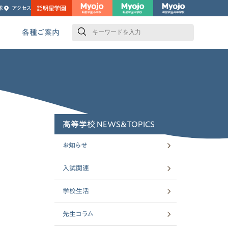
求
アクセス
検
索
各種ご案内
高等学校 NEWS&TOPICS
お知らせ
入試関連
学校生活
先生コラム