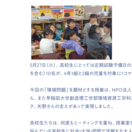
5
月
27
日（火）、高校生にとっては定期試験予備日
を含む）
10
名が、
4
年
1
組と
2
組の児童を対象に
1
コマ
今回の「環境問題」を題材とする授業は、
NPO
法人
ん、また早稲田大学創造理工学部環境資源工学科
ク、矢野さんの支えがあって実現しました。
高校生たちは、何度もミーティングを重ね、授業案
悩んでいる高校生に社会・大学・民間で活躍する大