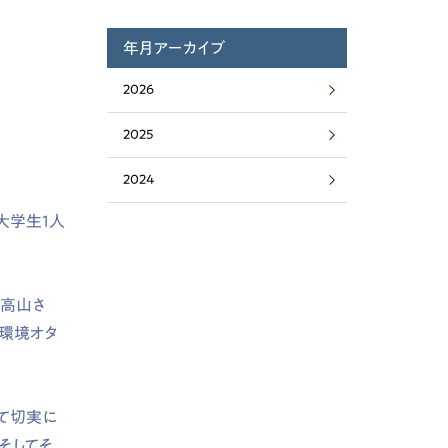
年月アーカイブ
2026
2025
2024
大学生
1
人
の高山さ
環境オタ
て切実に
そしてそ