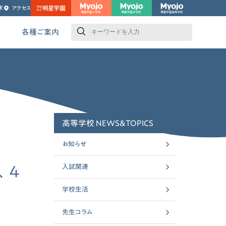
求
アクセス
検
索
各種ご案内
高等学校 NEWS&TOPICS
お知らせ
、4
入試関連
学校生活
先生コラム