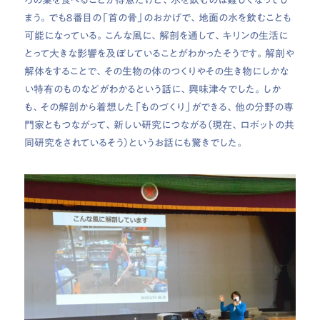
まう。でも８番目の「首の骨」のおかげで、地面の水を飲むことも
可能になっている。こんな風に、解剖を通して、キリンの生活に
とって大きな影響を及ぼしていることがわかったそうです。解剖や
解体をすることで、その生物の体のつくりやその生き物にしかな
い特有のものなどがわかるという話に、興味津々でした。しか
も、その解剖から着想した「ものづくり」ができる、他の分野の専
門家ともつながって、新しい研究につながる（現在、ロボットの共
同研究をされているそう）というお話にも驚きでした。