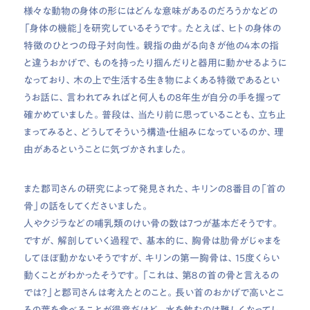
様々な動物の身体の形にはどんな意味があるのだろうかなどの
「身体の機能」を研究しているそうです。たとえば、ヒトの身体の
特徴のひとつの母子対向性。親指の曲がる向きが他の４本の指
と違うおかげで、ものを持ったり掴んだりと器用に動かせるように
なっており、木の上で生活する生き物によくある特徴であるとい
うお話に、言われてみればと何人もの8年生が自分の手を握って
確かめていました。普段は、当たり前に思っていることも、立ち止
まってみると、どうしてそういう構造・仕組みになっているのか、理
由があるということに気づかされました。
また郡司さんの研究によって発見された、キリンの8番目の「首の
骨」の話をしてくださいました。
人やクジラなどの哺乳類のけい骨の数は7つが基本だそうです。
ですが、解剖していく過程で、基本的に、胸骨は肋骨がじゃまを
してほぼ動かないそうですが、キリンの第一胸骨は、15度くらい
動くことがわかったそうです。「これは、第８の首の骨と言えるの
では？」と郡司さんは考えたとのこと。長い首のおかげで高いとこ
ろの葉を食べることが得意だけど、水を飲むのは難しくなってし