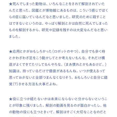
★死んでしまった動物は、いろんなことをされて解剖されていた
んだと思った。図鑑とか博物館にあるものは、こういう感じでぼく
らの目に届いているんだなと思いました。研究のために殺すこと
はできないというのは、やっぱり解剖とかは自然に死んでしまった
ものを解剖するから、研究や記録を残すのは大変なんだなと思い
ました。
★応用とかがおもしろかった（ロボットのやつ）。自分でも歩く時
とかわざわざ足をこう動かしてとか考えないもんな。それだけ構
造がよくできてたりしてるんやろな。（まあ慣れとかもあるけど。）
知識は、持っているだけで価値があるもんね。いつか使えるって
思っておかないと全部つまんなくなりそう。おもしろいと自分に錯
覚（？）させる方法も大事だよね。
★役に立つか経たないかは未来にならないと分からないというこ
とが印象に残りました。解剖の動画を見るのが面白かったし、他
の動物の役にも立つときいて、解剖はすごく大切なことなのだと