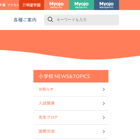
求
アクセス
検
索
各種ご案内
小学校 NEWS&TOPICS
お知らせ
入試関連
先生ブログ
国際交流