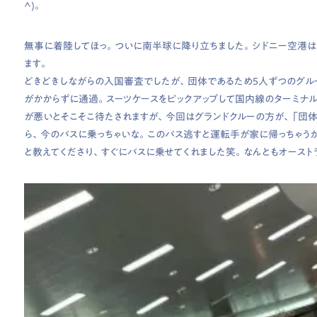
^)。
無事に着陸してほっ。ついに南半球に降り立ちました。シドニー空港は
ます。
どきどきしながらの入国審査でしたが、団体であるため５人ずつのグル
がかからずに通過。スーツケースをピックアップして国内線のターミナ
が悪いとそこそこ待たされますが、今回はグランドクルーの方が、「団
ら、今のバスに乗っちゃいな。このバス逃すと運転手が家に帰っちゃうか
と教えてくださり、すぐにバスに乗せてくれました笑。なんともオーストラ