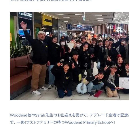
Woodend校のSarah先生のお出迎えを受けて、アデレード空港で
で、一路！ホストファミリーの待つWoodend Primary Schoolへ！